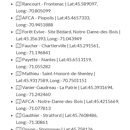
Rancourt - Frontenac | Lat:45.589097,
Long:-70.805099
AFCA - Piopolis | Lat:45.4657333,
Long:-70.9451888
Forêt Evive - Site Bédard, Notre-Dame-des-Bois |
Lat:45.356393, Long:-71.043949
Faucher - Chartierville | Lat:45.291561,
Long:-71.196841
Payette - Nantes | Lat:45.6513159,
Long:-71.055282
Mathieu - Saint-Honoré-de-Shenley |
Lat:45.9317589, Long:-70.7501151
Vanier-Gaudreau - La Patrie | Lat:45.3931694,
Long:-71.242460
AFCA - Notre-Dame-des-Bois | Lat:45.4215669,
Long:-71.077813
Gauthier - Stratford | Lat:45.7608486,
Long:-71.30861
Doyon - Stornoway | Lat:45.758126,