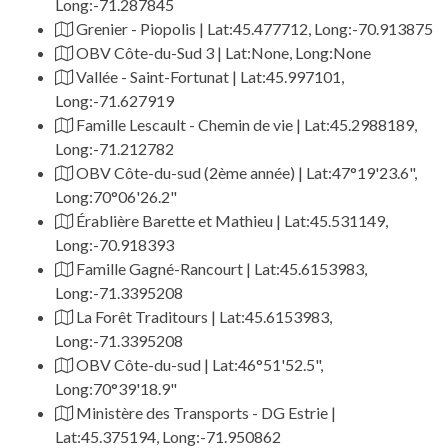
Long:-71.287845
Grenier - Piopolis | Lat:45.477712, Long:-70.913875
OBV Côte-du-Sud 3 | Lat:None, Long:None
Vallée - Saint-Fortunat | Lat:45.997101,
Long:-71.627919
Famille Lescault - Chemin de vie | Lat:45.2988189,
Long:-71.212782
OBV Côte-du-sud (2ème année) | Lat:47°19'23.6",
Long:70°06'26.2"
Érablière Barette et Mathieu | Lat:45.531149,
Long:-70.918393
Famille Gagné-Rancourt | Lat:45.6153983,
Long:-71.3395208
La Forêt Traditours | Lat:45.6153983,
Long:-71.3395208
OBV Côte-du-sud | Lat:46°51'52.5",
Long:70°39'18.9"
Ministère des Transports - DG Estrie |
Lat:45.375194, Long:-71.950862